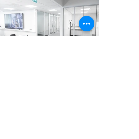
Referenssi: Elvera Oy
Infrayhtiö Elveran ostaessa BLC Telecomin
tietoliikenneverkkojen kenttäasennus-
liiketoiminnan tuli ajankohtaiseksi uusia...