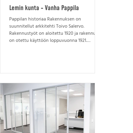
Lemin kunta - Vanha Pappila
Pappilan historiaa Rakennuksen on
suunnitellut arkkitehti Toivo Salervo.
Rakennustyöt on aloitettu 1920 ja rakennus
on otettu käyttöön loppuvuonna 1921.
Korjaus- ja viimeistelytöitä tehtiin vielä 1924.
Pro Tilaratkaisut Oy toteutti Pappilan
kalustamisen aina alkusuunnitelmista
asennukseen avaimet käteen periaattella
Pappilan historiaa kunnioittaen. myynti:
Marko Ruuskanen, yrittäjä suunnittelu: Satu
Paavola, sisustussuunnittelija