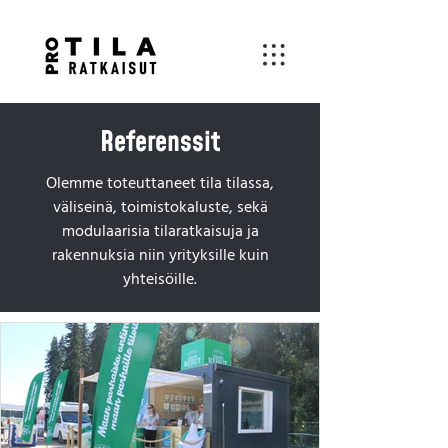
Referenssit
Olemme toteuttaneet tila tilassa,
väliseinä, toimistokaluste, sekä
modulaarisia tilaratkaisuja ja
rakennuksia niin yrityksille kuin
yhteisöille.