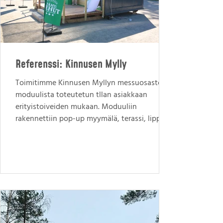
Referenssi: Kinnusen Mylly
Toimitimme Kinnusen Myllyn messuosastolle
moduulista toteutetun tllan asiakkaan
erityistoiveiden mukaan. Moduuliin
rakennettiin pop-up myymälä, terassi, lippa ja
ylimäärinen huone tavaroiden säilytykseen.
"Moduuli oli oikein toimiva ja sovitunlainen,
suosittelen", Marja-Riitta Kinnunen, Kinnusen
Mylly Oy Lisätietoja Marko Ruuskanen
toimitusjohtaja Pro Tilaratkaisut Oy
marko.ruuskanen@protilaratkaisut.fi ​+358 40
411 4703